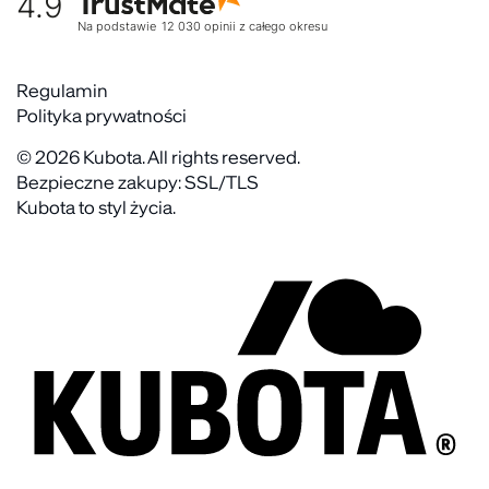
4.9
Kultura organizacyjna
Zwroty
Na podstawie
12 030
opinii
z całego okresu
Rekrutujemy
Reklamacje
Zaangażowanie społeczne
Regulaminy akcyjne
Regulamin
Kontakt
Polityka prywatności
FAQ
© 2026 Kubota. All rights reserved.
Bezpieczne zakupy: SSL/TLS
Kubota to styl życia.