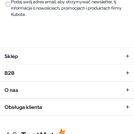
Podaj swój adres email, aby otrzymywać newsletter, tj.
informacje o nowościach, promocjach i produktach firmy
Kubota.
Sklep
Klapki damskie
B2B
Klapki męskie
Kobieta
Personalizacja
Mężczyzna
O nas
Panel hurtowy
Unisex
Relacje inwestorskie
Obsługa klienta
Biuro prasowe
Współpraca
Moje konto
Historia marki
Tabela rozmiarów
Gdzie kupić
Warunki dostawy