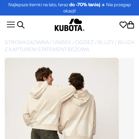
Najlepsze itemki na lato, teraz
do -70% taniej
☀️ Nie przegap
okazji!
STRONA GŁÓWNA
/
UNISEX
/
ODZIEŻ
/
BLUZY
/
BLUZA
Z KAPTUREM STATEMENT BEŻOWA