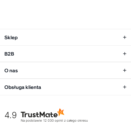
Sklep
Klapki damskie
B2B
Klapki męskie
Kobieta
Personalizacja
Mężczyzna
O nas
Panel hurtowy
Unisex
Relacje inwestorskie
Obsługa klienta
Biuro prasowe
Współpraca
Moje konto
Historia marki
Tabela rozmiarów
Gdzie kupić
4.9
Warunki dostawy
Kultura organizacyjna
Zwroty
Na podstawie
12 030
opinii
z całego okresu
Rekrutujemy
Reklamacje
Zaangażowanie społeczne