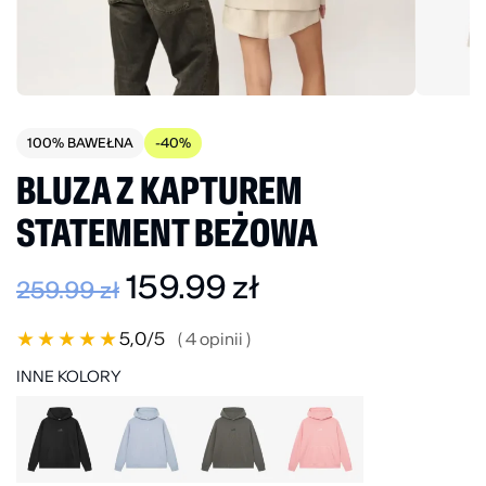
100% BAWEŁNA
-40%
BLUZA Z KAPTUREM
STATEMENT BEŻOWA
159.99
zł
259.99
zł
★
★
★
★
★
5,0
/5
( 4 opinii )
INNE KOLORY