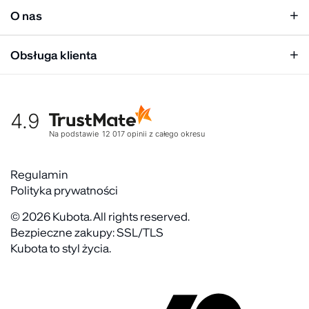
Personalizacja
Mężczyzna
O nas
Panel hurtowy
Unisex
Relacje inwestorskie
Obsługa klienta
Biuro prasowe
Współpraca
Moje konto
Historia marki
Tabela rozmiarów
Gdzie kupić
4.9
Warunki dostawy
Kultura organizacyjna
Zwroty
Na podstawie
12 017
opinii
z całego okresu
Rekrutujemy
Reklamacje
Zaangażowanie społeczne
Regulaminy akcyjne
Regulamin
Kontakt
Polityka prywatności
FAQ
© 2026 Kubota. All rights reserved.
Bezpieczne zakupy: SSL/TLS
Kubota to styl życia.