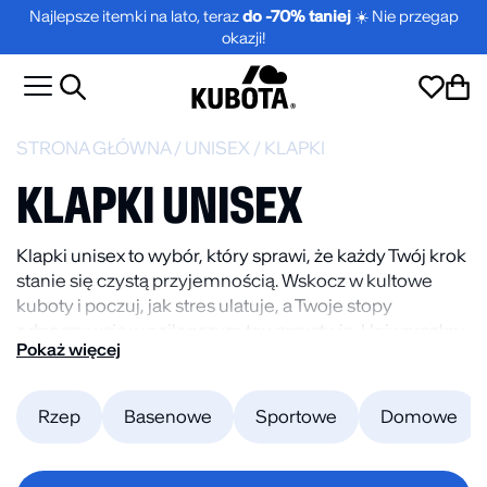
Najlepsze itemki na lato, teraz
do -70% taniej
☀️ Nie przegap
okazji!
STRONA GŁÓWNA
/
UNISEX
/
KLAPKI
KLAPKI UNISEX
Klapki unisex to wybór, który sprawi, że każdy Twój krok
stanie się czystą przyjemnością. Wskocz w kultowe
kuboty i poczuj, jak stres ulatuje, a Twoje stopy
odpoczywają w najlepszym towarzystwie. Uniwersalny
Pokaż więcej
styl sprawia, że pasują do każdego outfitu, dodając mu
szczyptę legendarnego luzu. To propozycja dla tych,
którzy wiedzą, że swoboda jest najważniejsza.
Rzep
Basenowe
Sportowe
Domowe