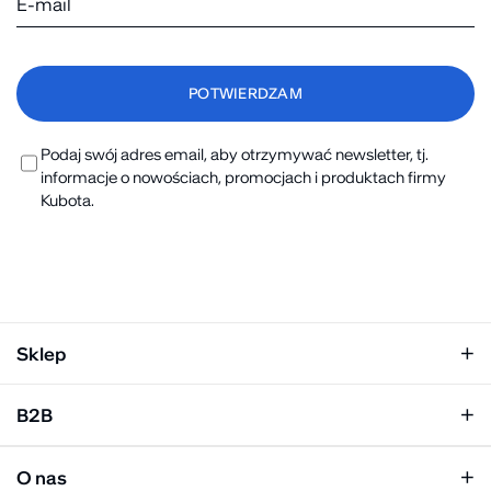
Podaj swój adres email, aby otrzymywać newsletter, tj.
informacje o nowościach, promocjach i produktach firmy
Kubota.
Sklep
Klapki damskie
B2B
Klapki męskie
Kobieta
Personalizacja
Mężczyzna
O nas
Panel hurtowy