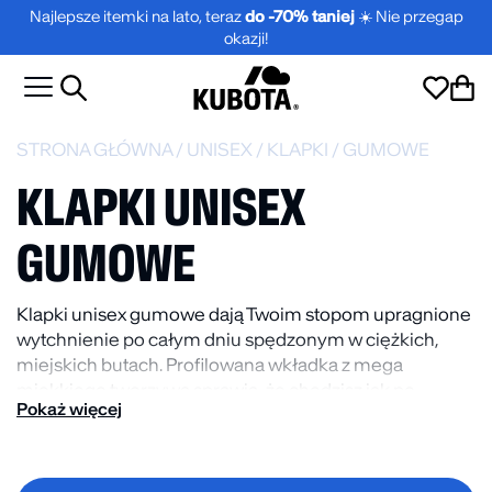
Najlepsze itemki na lato, teraz
do -70% taniej
☀️ Nie przegap
okazji!
STRONA GŁÓWNA
/
UNISEX
/
KLAPKI
/
GUMOWE
KLAPKI UNISEX
GUMOWE
Klapki unisex gumowe dają Twoim stopom upragnione
wytchnienie po całym dniu spędzonym w ciężkich,
miejskich butach. Profilowana wkładka z mega
miękkiego tworzywa sprawia, że chodzisz jak po
Pokaż więcej
chmurce, niezależnie od tego, czy dreptasz po domu,
czy lecisz na szybkie zakupy pod blokiem. Wrzuć na luz,
zgarnij kubotowy klasyk i rządź na dzielni!