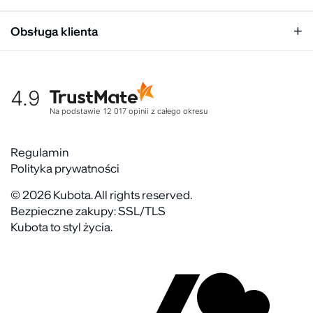
Unisex
Relacje inwestorskie
Obsługa klienta
Biuro prasowe
Współpraca
Moje konto
Historia marki
Tabela rozmiarów
Gdzie kupić
4.9
Warunki dostawy
Kultura organizacyjna
Zwroty
Na podstawie
12 017
opinii
z całego okresu
Rekrutujemy
Reklamacje
Zaangażowanie społeczne
Regulaminy akcyjne
Regulamin
Kontakt
Polityka prywatności
FAQ
© 2026 Kubota. All rights reserved.
Bezpieczne zakupy: SSL/TLS
Kubota to styl życia.