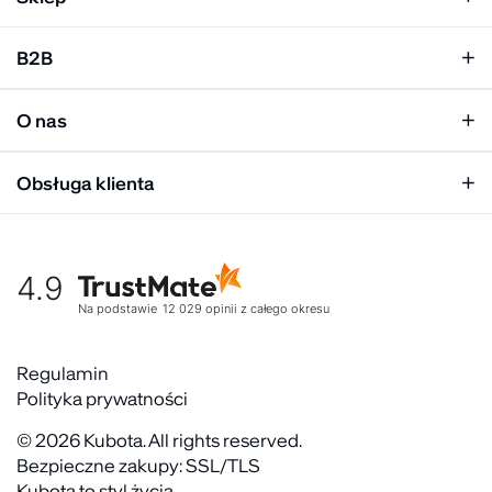
Klapki damskie
B2B
Klapki męskie
Kobieta
Personalizacja
Mężczyzna
O nas
Panel hurtowy
Unisex
Relacje inwestorskie
Obsługa klienta
Biuro prasowe
Współpraca
Moje konto
Historia marki
Tabela rozmiarów
Gdzie kupić
4.9
Warunki dostawy
Kultura organizacyjna
Zwroty
Na podstawie
12 029
opinii
z całego okresu
Rekrutujemy
Reklamacje
Zaangażowanie społeczne
Regulaminy akcyjne
Regulamin
Kontakt
Polityka prywatności
FAQ
© 2026 Kubota. All rights reserved.
Bezpieczne zakupy: SSL/TLS
Kubota to styl życia.