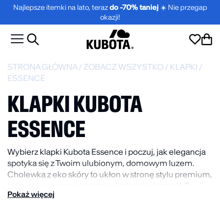
Najlepsze itemki na lato, teraz
do -70% taniej
☀️ Nie przegap
okazji!
STRONA GŁÓWNA
/
ZOBACZ WSZYSTKO
/
KLAPKI
/
ESSENCE
KLAPKI KUBOTA
ESSENCE
Wybierz klapki Kubota Essence i poczuj, jak elegancja
spotyka się z Twoim ulubionym, domowym luzem.
Cholewka z eko skóry to ukłon w stronę stylu premium,
który nie wymaga krawata ani sztywnych zasad. Te
Pokaż więcej
kuboty to Twój bilet do świata, gdzie wygoda i szyk idą
pod rękę, niezależnie od tego, czy zmierzasz po kawę,
czy podbijasz biurowe korytarze.