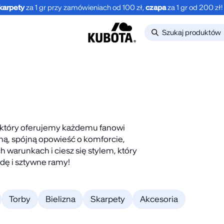
karpety
za 1 gr przy zamówieniach od 100 zł,
czapa
za 1 gr od 200 zł!
O
, który oferujemy każdemu fanowi
dną, spójną opowieść o komforcie,
DO -30%
BESTSELLER
-30%
NOWO
h warunkach i ciesz się stylem, który
odę i sztywne ramy!
KLAPKI BASIC
LONGSL
CIEMNOZIELONE
OVERSI
EDGE 
9.99
zł
89.99
zł
59.99
zł
UNISEX
Torby
Bielizna
Skarpety
Akcesoria
149.9
NOWOŚĆ