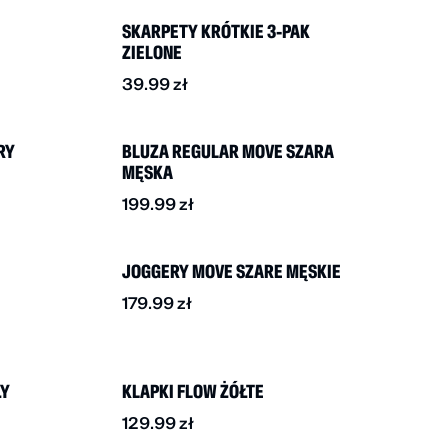
SKARPETY KRÓTKIE 3-PAK
ZIELONE
39.99
zł
NOWOŚĆ
RY
BLUZA REGULAR MOVE SZARA
MĘSKA
199.99
zł
NOWOŚĆ
BESTSELLER
JOGGERY MOVE SZARE MĘSKIE
179.99
zł
NOWOŚĆ
ŁY
KLAPKI FLOW ŻÓŁTE
129.99
zł