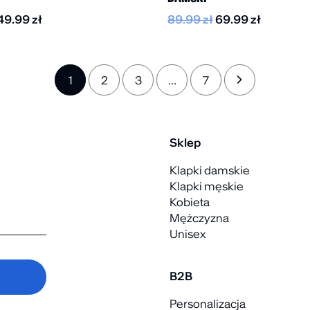
49.99
zł
89.99
zł
69.99
zł
1
2
3
…
7
→
Sklep
Klapki damskie
Klapki męskie
Kobieta
Mężczyzna
Unisex
B2B
Personalizacja