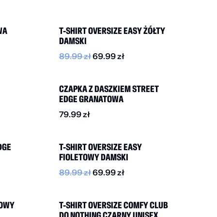
-20%
WA
T-SHIRT OVERSIZE EASY ŻÓŁTY
DAMSKI
89.99
zł
69.99
zł
NOWOŚĆ
CZAPKA Z DASZKIEM STREET
EDGE GRANATOWA
79.99
zł
-20%
DGE
T-SHIRT OVERSIZE EASY
FIOLETOWY DAMSKI
89.99
zł
69.99
zł
NOWOŚĆ
ŻOWY
T-SHIRT OVERSIZE COMFY CLUB
DO NOTHING CZARNY UNISEX