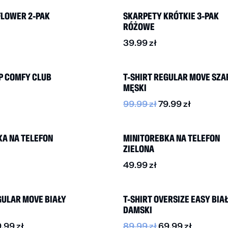
FLOWER 2-PAK
SKARPETY KRÓTKIE 3-PAK
RÓŻOWE
39.99
zł
-20%
P COMFY CLUB
T-SHIRT REGULAR MOVE SZA
MĘSKI
99.99
zł
79.99
zł
NOWOŚĆ
KA NA TELEFON
MINITOREBKA NA TELEFON
ZIELONA
49.99
zł
-20%
GULAR MOVE BIAŁY
T-SHIRT OVERSIZE EASY BIA
DAMSKI
9.99
zł
89.99
zł
69.99
zł