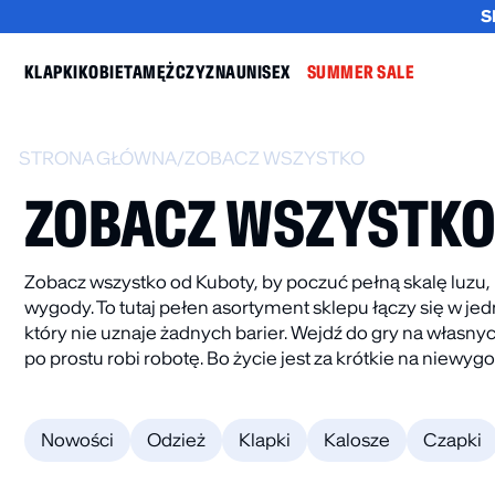
S
KLAPKI
KOBIETA
MĘŻCZYZNA
UNISEX
SUMMER SALE
STRONA GŁÓWNA
/
ZOBACZ WSZYSTKO
ZOBACZ WSZYSTK
Zobacz wszystko od Kuboty, by poczuć pełną skalę luzu
wygody. To tutaj pełen asortyment sklepu łączy się w je
NOWOŚĆ
BESTSELLER
który nie uznaje żadnych barier. Wejdź do gry na własnyc
po prostu robi robotę. Bo życie jest za krótkie na niewyg
M
BOKSERKI MĘSKIE 2-
KLAPKI PLAIN
PAK CZARNO-
BEŻOWE
BRĄZOWE
59.99
zł
–
9
Nowości
Odzież
Klapki
Kalosze
Czapki
49.99
zł
NOWOŚĆ
NOWOŚĆ