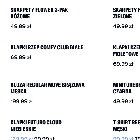
SKARPETY FLOWER 2-PAK
SKARPETY 
RÓŻOWE
ZIELONE
49.99
zł
49.99
zł
NOWOŚĆ
NOWOŚĆ
KLAPKI RZEP COMFY CLUB BIAŁE
KLAPKI RZE
FIOLETOWE
69.99
zł
69.99
zł
NOWOŚĆ
NOWOŚĆ
BLUZA REGULAR MOVE BRĄZOWA
MINITOREB
MĘSKA
CZARNA
199.99
zł
49.99
zł
-20%
-20%
KLAPKI FUTURO CLOUD
T-SHIRT RE
NIEBIESKIE
MĘSKI
129.99
zł
99.99
zł
99.99
zł
7