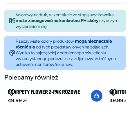
TABELA ROZMIARÓW
Do czyszczenia cholewki i podeszwy można użyć gąbki
Ikona w wersji Comfy Club
lub ręcznika nasączonych wodą ze środkiem piorącym
To model, który zna każdy, ale tutaj zyskuje bardziej
Kolorowy nadruk, w kontakcie ze stopą użytkownika,
może zareagować na konkretne PH skóry
szybszym
– mydłem lub proszkiem. Delikatnie pocierać aż do
playful charakter. Klasyczna konstrukcja została
wycieraniem się.
czystości. Buty należy suszyć w ciepłym
uzupełniona o motyw chmurki, symbol komfortu, który
pomieszczeniu unikając nasłonecznienia.
nadaje całości lekkości i wyróżnia ten wariant. Pianka
Rzeczywiste kolory produktów
mogą nieznacznie
EVA odpowiada za wygodę przy każdym kroku, a
różnić się
od tych przedstawionych na zdjęciach.
regulowany rzep pozwala dopasować klapki dokładnie
Wynika to najczęściej z odmiennego oświetlenia
tak, jak lubisz. Grafika od
@holiday.works
spina całość
wykorzystanego podczas sesji zdjęciowych i różnych
wizualnie, dodając jej świeżości i unikalnego klimatu.
ustawień monitorów/ekranów.
Prosto, funkcjonalnie i z wyraźnym charakterem.
Polecamy również
NOWOŚĆ
NOWOŚĆ
SKARPETY FLOWER 2-PAK RÓŻOWE
MINITORE
49.99
zł
49.99
zł