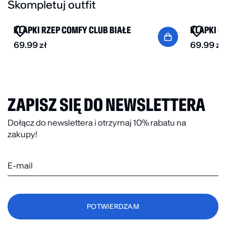
Skompletuj outfit
NOWOŚĆ
NOWOŚĆ
KLAPKI RZEP COMFY CLUB BIAŁE
KLAPKI R
69.99
zł
69.99
zł
ZAPISZ SIĘ DO NEWSLETTERA
Dołącz do newslettera i otrzymaj 10% rabatu na
zakupy!