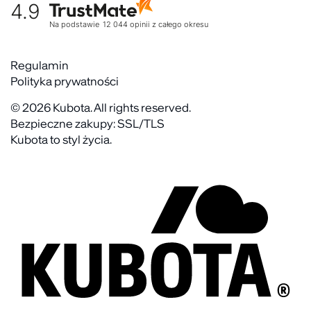
4.9
Warunki dostawy
Kultura organizacyjna
Zwroty
Na podstawie
12 044
opinii
z całego okresu
Rekrutujemy
Reklamacje
Zaangażowanie społeczne
Regulaminy akcyjne
Regulamin
Kontakt
Polityka prywatności
FAQ
© 2026 Kubota. All rights reserved.
Bezpieczne zakupy: SSL/TLS
Kubota to styl życia.