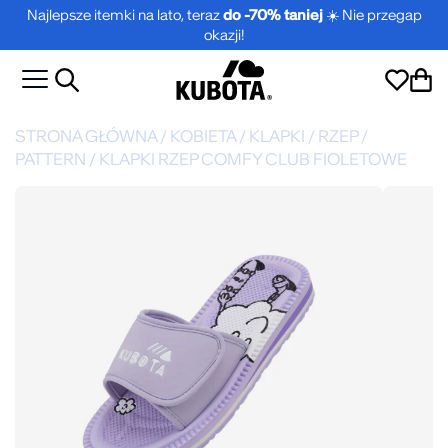
Najlepsze itemki na lato, teraz
do -70% taniej
☀️ Nie przegap
okazji!
STRONA GŁÓWNA
/
KOBIETA
/
KLAPKI
/
RZEP
/
PATTERN
/
KLAPKI RZEP COMFY CLUB FIOLETOWE