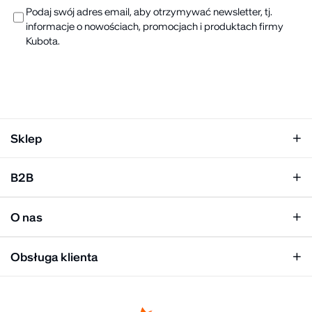
Podaj swój adres email, aby otrzymywać newsletter, tj.
informacje o nowościach, promocjach i produktach firmy
Kubota.
Sklep
Klapki damskie
B2B
Klapki męskie
Kobieta
Personalizacja
Mężczyzna
O nas
Panel hurtowy
Unisex
Relacje inwestorskie
Obsługa klienta
Biuro prasowe
Współpraca
Moje konto
Historia marki
Tabela rozmiarów
Gdzie kupić