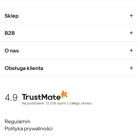
Sklep
Klapki damskie
B2B
Klapki męskie
Kobieta
Personalizacja
Mężczyzna
O nas
Panel hurtowy
Unisex
Relacje inwestorskie
Obsługa klienta
Biuro prasowe
Współpraca
Moje konto
Historia marki
Tabela rozmiarów
Gdzie kupić
4.9
Warunki dostawy
Kultura organizacyjna
Zwroty
Na podstawie
12 018
opinii
z całego okresu
Rekrutujemy
Reklamacje
Zaangażowanie społeczne
Regulaminy akcyjne
Regulamin
Kontakt
Polityka prywatności
FAQ