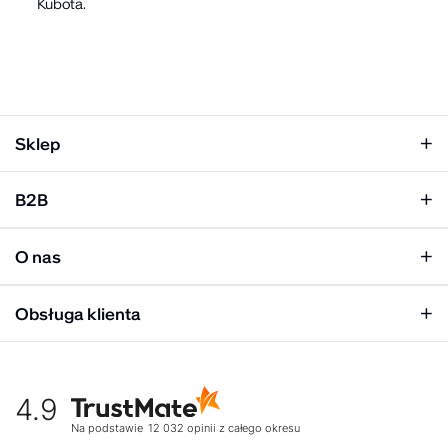
Kubota.
Sklep
Klapki damskie
B2B
Klapki męskie
Kobieta
Personalizacja
Mężczyzna
O nas
Panel hurtowy
Unisex
Relacje inwestorskie
Obsługa klienta
Biuro prasowe
Współpraca
Moje konto
Historia marki
Tabela rozmiarów
Gdzie kupić
4.9
Warunki dostawy
Kultura organizacyjna
Zwroty
Na podstawie
12 032
opinii
z całego okresu
Rekrutujemy