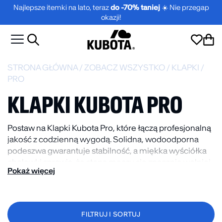
Najlepsze itemki na lato, teraz
do -70% taniej
☀️ Nie przegap
okazji!
STRONA GŁÓWNA
/
ZOBACZ WSZYSTKO
/
KLAPKI
/
PRO
KLAPKI KUBOTA PRO
Postaw na Klapki Kubota Pro, które łączą profesjonalną
jakość z codzienną wygodą. Solidna, wodoodporna
podeszwa gwarantuje stabilność, a miękka wyściółka
cholewki sprawia, że stopa męczy się znacznie wolniej.
Pokaż więcej
To model stworzony dla wymagających użytkowników,
którzy szukają klapków nie do zajechania, świetnie
trzymających się nogi w każdej sytuacji.
FILTRUJ I SORTUJ