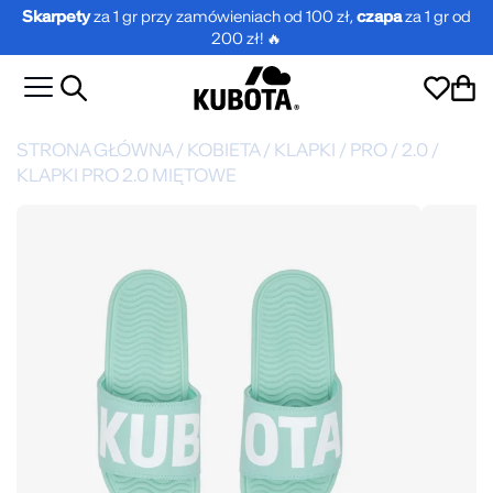
Skarpety
za 1 gr przy zamówieniach od 100 zł,
czapa
za 1 gr od
200 zł! 🔥
STRONA GŁÓWNA
/
KOBIETA
/
KLAPKI
/
PRO
/
2.0
/
KLAPKI PRO 2.0 MIĘTOWE