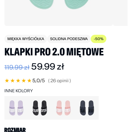
MIĘKKA WYŚCIÓŁKA
SOLIDNA PODESZWA
-50%
KLAPKI PRO 2.0 MIĘTOWE
59.99
zł
119.99
zł
★
★
★
★
★
5,0
/5
( 26 opinii )
INNE KOLORY
ROZMIAR