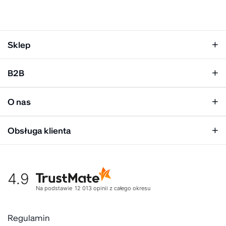
Sklep
Klapki damskie
B2B
Klapki męskie
Kobieta
Personalizacja
Mężczyzna
O nas
Panel hurtowy
Unisex
Relacje inwestorskie
Obsługa klienta
Biuro prasowe
Współpraca
Moje konto
Historia marki
Tabela rozmiarów
Nasz zespół
4.9
Warunki dostawy
Kultura organizacyjna
Zwroty
Na podstawie
12 013
opinii
z całego okresu
Rekrutujemy
Reklamacje
Zaangażowanie społeczne
Regulaminy akcyjne
Regulamin
Gdzie kupić