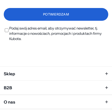
Podaj swój adres email, aby otrzymywać newsletter, tj.
informacje o nowościach, promocjach i produktach firmy
Kubota.
Sklep
Klapki damskie
B2B
Klapki męskie
Kobieta
Personalizacja
Mężczyzna
O nas
Panel hurtowy
Unisex