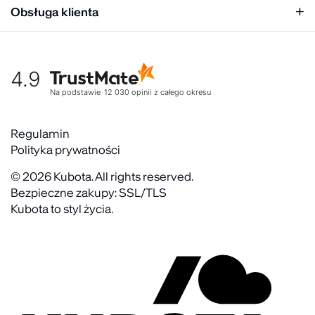
Relacje inwestorskie
Obsługa klienta
Biuro prasowe
Współpraca
Moje konto
Historia marki
Tabela rozmiarów
Gdzie kupić
4.9
Warunki dostawy
Kultura organizacyjna
Zwroty
Na podstawie
12 030
opinii
z całego okresu
Rekrutujemy
Reklamacje
Zaangażowanie społeczne
Regulaminy akcyjne
Regulamin
Kontakt
Polityka prywatności
FAQ
© 2026 Kubota. All rights reserved.
Bezpieczne zakupy: SSL/TLS
Kubota to styl życia.