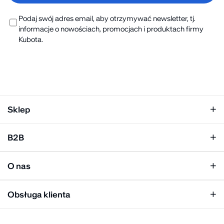
Podaj swój adres email, aby otrzymywać newsletter, tj.
informacje o nowościach, promocjach i produktach firmy
Kubota.
Sklep
Klapki damskie
B2B
Klapki męskie
Kobieta
Personalizacja
Mężczyzna
O nas
Panel hurtowy
Unisex
Relacje inwestorskie
Obsługa klienta
Biuro prasowe
Współpraca
Moje konto
Historia marki