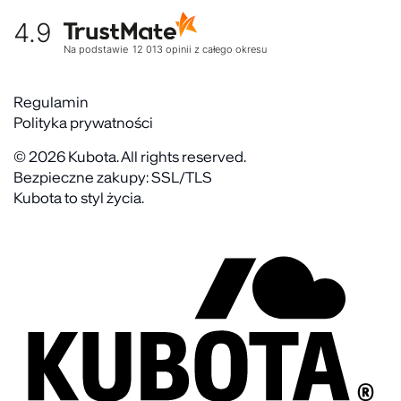
Tabela rozmiarów
Nasz zespół
4.9
Warunki dostawy
Kultura organizacyjna
Zwroty
Na podstawie
12 013
opinii
z całego okresu
Rekrutujemy
Reklamacje
Zaangażowanie społeczne
Regulaminy akcyjne
Regulamin
Gdzie kupić
Polityka prywatności
Kontakt
FAQ
© 2026 Kubota. All rights reserved.
Bezpieczne zakupy: SSL/TLS
Kubota to styl życia.