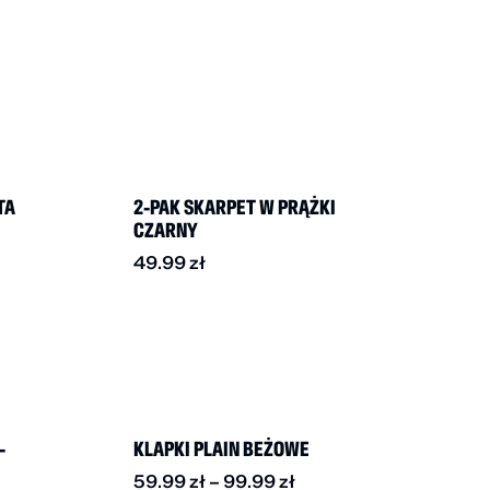
TA
2-PAK SKARPET W PRĄŻKI
CZARNY
49.99
zł
BESTSELLER
DO -30%
-
KLAPKI PLAIN BEŻOWE
59.99
zł
–
99.99
zł