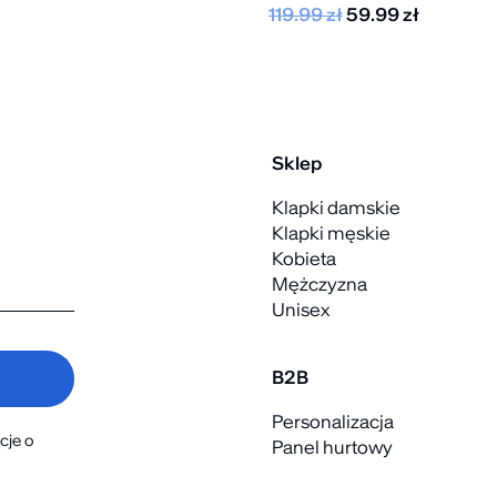
119.99
zł
59.99
zł
Sklep
Klapki damskie
Klapki męskie
Kobieta
Mężczyzna
Unisex
B2B
Personalizacja
cje o
Panel hurtowy