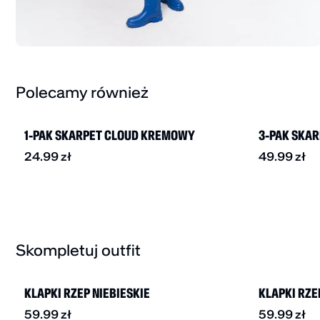
Polecamy również
BESTSELLER
1-PAK SKARPET CLOUD KREMOWY
3-PAK SKA
24.99
zł
49.99
zł
Skompletuj outfit
BESTSELLER
BESTSELLER
KLAPKI RZEP NIEBIESKIE
KLAPKI RZ
59.99
zł
59.99
zł