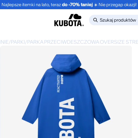
Najlepsze itemki na lato, teraz
do -70% taniej
☀️ Nie przegap okazji!
NIE
/
PARKI
/
PARKA PRZECIWDESZCZOWA OVERSIZE STRE
DO -30%
BESTSELLER
-30%
NOWO
KLAPKI BASIC
LONGSL
CIEMNOZIELONE
OVERSI
EDGE 
9.99
zł
89.99
zł
59.99
zł
UNISEX
149.9