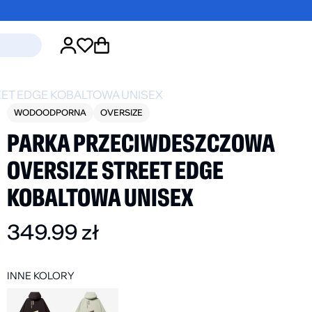
ET EDGE KOBALTOWA UNISEX
WODOODPORNA
OVERSIZE
PARKA PRZECIWDESZCZOWA
OVERSIZE STREET EDGE
KOBALTOWA UNISEX
ŚĆ
NOWOŚĆ
349.99
zł
EEVE
1-PAK SKARPET EASY
1
ZE STREET
POMARAŃCZOWY
K
GRANATOWY
24.99
zł
2
INNE KOLORY
9
zł