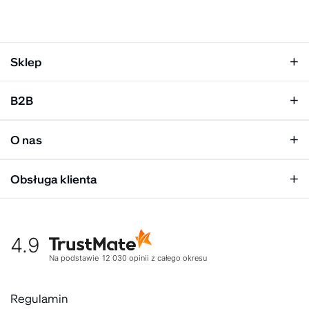
Sklep
Klapki damskie
B2B
Klapki męskie
Kobieta
Personalizacja
Mężczyzna
O nas
Panel hurtowy
Unisex
Relacje inwestorskie
Obsługa klienta
Biuro prasowe
Współpraca
Moje konto
Historia marki
Tabela rozmiarów
Gdzie kupić
4.9
Warunki dostawy
Kultura organizacyjna
Zwroty
Na podstawie
12 030
opinii
z całego okresu
Rekrutujemy
Reklamacje
Zaangażowanie społeczne
Regulaminy akcyjne
Regulamin
Kontakt