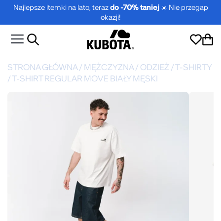
Najlepsze itemki na lato, teraz
do -70% taniej
☀️ Nie przegap
okazji!
STRONA GŁÓWNA
/
MĘŻCZYZNA
/
ODZIEŻ
/
T-SHIRTY
/
T-SHIRT REGULAR MOVE BIAŁY MĘSKI