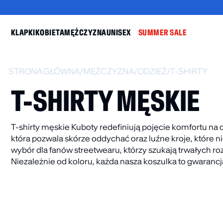
KLAPKI
KOBIETA
MĘŻCZYZNA
UNISEX
SUMMER SALE
STRONA GŁÓWNA
/
MĘŻCZYZNA
/
ODZIEŻ
/
T-SHIRTY
T-SHIRTY MĘSKIE
T-shirty męskie Kuboty redefiniują pojęcie komfortu na
która pozwala skórze oddychać oraz luźne kroje, które ni
BESTSELLER
DO -30%
BESTSELLER
wybór dla fanów streetwearu, którzy szukają trwałych ro
Niezależnie od koloru, każda nasza koszulka to gwarancja
-
KLAPKI PLAIN
KLAPKI BASIC
BEŻOWE
CIEMNOZIELO
59.99
zł
–
99.99
zł
89.99
zł
59
-20%
-20%