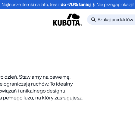
Najlepsze itemki na lato, teraz
do -70% taniej
☀️ Nie przegap okazji!
 co dzień. Stawiamy na bawełnę,
e ograniczają ruchów. To idealny
-30%
NOWOŚĆ
NOWO
związań i unikalnego designu.
 pełnego luzu, na który zasługujesz.
LONGSLEEVE
1-PAK 
NE
OVERSIZE STREET
POMAR
EDGE GRANATOWY
.99
zł
24.99
UNISEX
149.99
zł
NOWOŚĆ