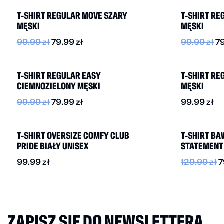
T-SHIRT REGULAR MOVE SZARY
T-SHIRT RE
MĘSKI
MĘSKI
99.99
zł
79.99
zł
99.99
zł
7
-20%
NOWOŚĆ
T-SHIRT REGULAR EASY
T-SHIRT RE
CIEMNOZIELONY MĘSKI
MĘSKI
99.99
zł
79.99
zł
99.99
zł
NOWOŚĆ
-40%
T-SHIRT OVERSIZE COMFY CLUB
T-SHIRT B
PRIDE BIAŁY UNISEX
STATEMENT 
99.99
zł
129.99
zł
7
ZAPISZ SIĘ DO NEWSLETTERA