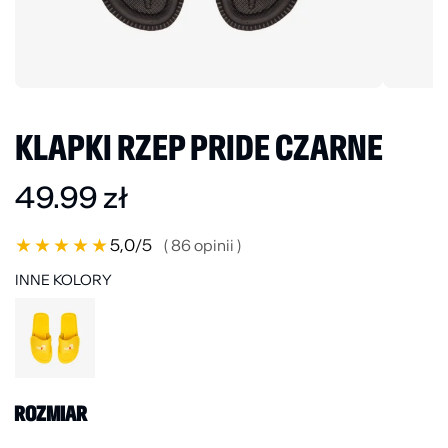
KLAPKI RZEP PRIDE CZARNE
49.99
zł
★
★
★
★
★
5,0
/5
( 86 opinii )
INNE KOLORY
ROZMIAR