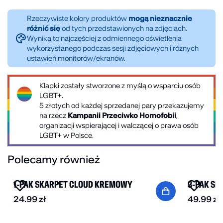
Do czyszczenia cholewki i podeszwy można użyć gąbki
lub ręcznika nasączonych wodą ze środkiem piorącym
Rzeczywiste kolory produktów
mogą nieznacznie
różnić się
od tych przedstawionych na zdjęciach.
– mydłem lub proszkiem. Delikatnie pocierać aż do
Wynika to najczęściej z odmiennego oświetlenia
czystości. Buty należy suszyć w ciepłym
wykorzystanego podczas sesji zdjęciowych i różnych
pomieszczeniu unikając nasłonecznienia.
ustawień monitorów/ekranów.
Klapki zostały stworzone z myślą o wsparciu osób
LGBT+.
5 złotych od każdej sprzedanej pary przekazujemy
na rzecz
Kampanii Przeciwko Homofobii
,
organizacji wspierającej i walczącej o prawa osób
LGBT+ w Polsce.
Polecamy również
BESTSELLER
1-PAK SKARPET CLOUD KREMOWY
3-PAK S
24.99
zł
49.99
zł