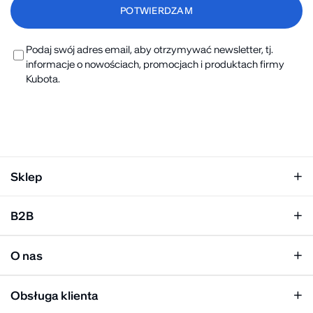
Podaj swój adres email, aby otrzymywać newsletter, tj.
informacje o nowościach, promocjach i produktach firmy
Kubota.
Sklep
Klapki damskie
B2B
Klapki męskie
Kobieta
Personalizacja
Mężczyzna
O nas
Panel hurtowy
Unisex
Relacje inwestorskie
Obsługa klienta
Biuro prasowe