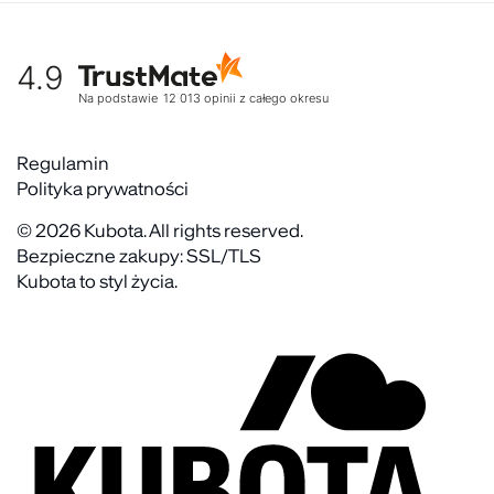
Współpraca
Moje konto
Historia marki
Tabela rozmiarów
Nasz zespół
4.9
Warunki dostawy
Kultura organizacyjna
Zwroty
Na podstawie
12 013
opinii
z całego okresu
Rekrutujemy
Reklamacje
Zaangażowanie społeczne
Regulaminy akcyjne
Regulamin
Gdzie kupić
Polityka prywatności
Kontakt
FAQ
© 2026 Kubota. All rights reserved.
Bezpieczne zakupy: SSL/TLS
Kubota to styl życia.