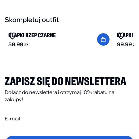
Skompletuj outfit
BESTSELLER
BESTSELL
KLAPKI RZEP CZARNE
KLAPKI P
59.99
zł
99.99
zł
ZAPISZ SIĘ DO NEWSLETTERA
Dołącz do newslettera i otrzymaj 10% rabatu na
zakupy!