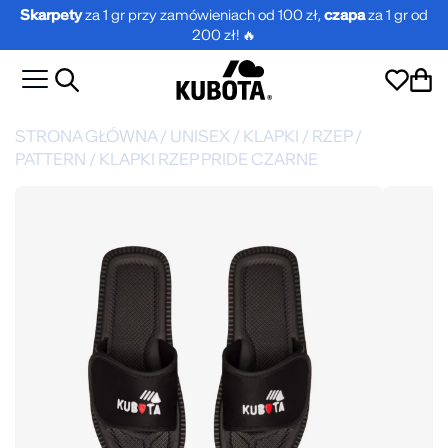
Skarpety
za 1 gr przy zamówieniach od 100 zł,
czapa
za 1 gr od
200 zł! 🔥
STRONA GŁÓWNA
/
UNISEX
/
KLAPKI
/
RZEP
/
PATTERN
/
KLAPKI RZEP PRIDE CZARNE