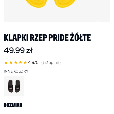
KLAPKI RZEP PRIDE ŻÓŁTE
49.99
zł
★
★
★
★
★
4,9
/5
( 52 opinii )
INNE KOLORY
ROZMIAR