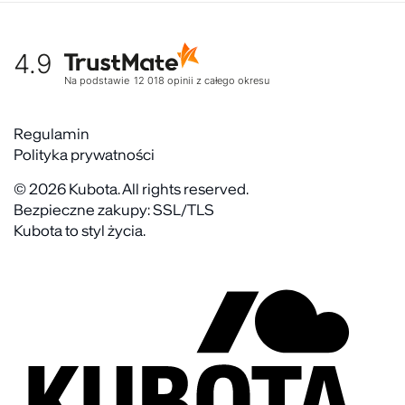
Współpraca
Moje konto
Historia marki
Tabela rozmiarów
Gdzie kupić
4.9
Warunki dostawy
Kultura organizacyjna
Zwroty
Na podstawie
12 018
opinii
z całego okresu
Rekrutujemy
Reklamacje
Zaangażowanie społeczne
Regulaminy akcyjne
Regulamin
Kontakt
Polityka prywatności
FAQ
© 2026 Kubota. All rights reserved.
Bezpieczne zakupy: SSL/TLS
Kubota to styl życia.