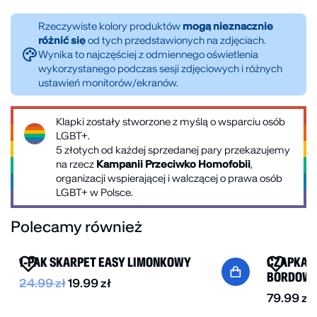
Do czyszczenia cholewki i podeszwy można użyć gąbki
wydaniu.
lub ręcznika nasączonych wodą ze środkiem piorącym
Rzeczywiste kolory produktów
mogą nieznacznie
różnić się
od tych przedstawionych na zdjęciach.
– mydłem lub proszkiem. Delikatnie pocierać aż do
Wynika to najczęściej z odmiennego oświetlenia
czystości. Buty należy suszyć w ciepłym
wykorzystanego podczas sesji zdjęciowych i różnych
pomieszczeniu unikając nasłonecznienia.
ustawień monitorów/ekranów.
Klapki zostały stworzone z myślą o wsparciu osób
LGBT+.
5 złotych od każdej sprzedanej pary przekazujemy
na rzecz
Kampanii Przeciwko Homofobii
,
organizacji wspierającej i walczącej o prawa osób
LGBT+ w Polsce.
Polecamy również
-20%
NOWOŚĆ
1-PAK SKARPET EASY LIMONKOWY
CZAPKA Z
BORDOW
24.99
zł
19.99
zł
79.99
zł