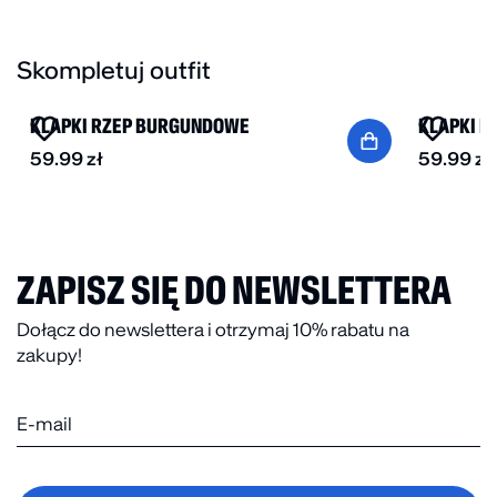
Skompletuj outfit
BESTSELLER
KLAPKI RZEP BURGUNDOWE
KLAPKI R
59.99
zł
59.99
zł
ZAPISZ SIĘ DO NEWSLETTERA
Dołącz do newslettera i otrzymaj 10% rabatu na
zakupy!