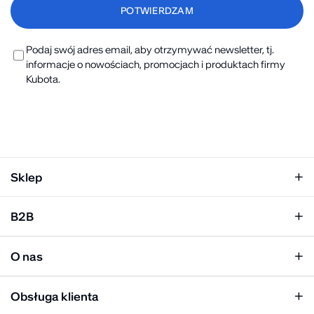
Podaj swój adres email, aby otrzymywać newsletter, tj.
informacje o nowościach, promocjach i produktach firmy
Kubota.
Sklep
Klapki damskie
B2B
Klapki męskie
Kobieta
Personalizacja
Mężczyzna
O nas
Panel hurtowy
Unisex
Relacje inwestorskie
Obsługa klienta
Biuro prasowe