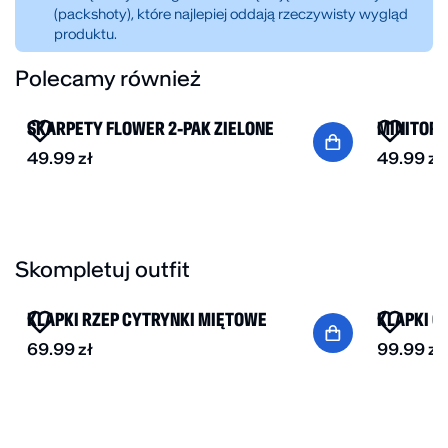
To skarpetki stworzone z myślą o codziennym
(packshoty), które najlepiej oddają rzeczywisty wygląd
noszeniu. Miękka dzianina zapewnia wygodę przez
produktu.
cały dzień, a elastyczny ściągacz dobrze utrzymuje
Polecamy również
skarpetki na stopie, nie powodując nadmiernego
NOWOŚĆ
NOWOŚĆ
ucisku. Subtelny napis “KUBOTA” stanowi
charakterystyczny detal, który dopełnia
SKARPETY FLOWER 2-PAK ZIELONE
MINITORE
minimalistyczny design.
49.99
zł
49.99
zł
Skompletuj outfit
NOWOŚĆ
NOWOŚĆ
KLAPKI RZEP CYTRYNKI MIĘTOWE
KLAPKI G
69.99
zł
99.99
zł