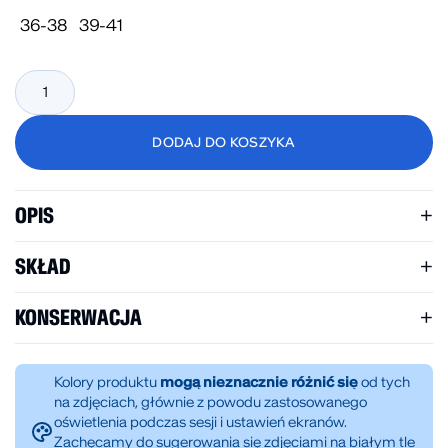
36-38
39-41
ilość
Skarpety
krótkie
DODAJ DO KOSZYKA
3-
pak
zielone
OPIS
Codzienny komfort zaczyna się od dobrych podstaw.
SKŁAD
Skarpety krótkie 3-pak zielone to wygodny zestaw,
który sprawdzi się każdego dnia. Krój sięgający do
65% bawełna, 28% poliester, 5% elastan, 2% poliamid.
KONSERWACJA
kostki dobrze komponuje się ze sneakersami i
obuwiem sportowym, a minimalistyczny napis
Pranie w 30 st. z podobnymi kolorami.
“KUBOTA” podkreśla prosty, ponadczasowy charakter
Kolory produktu
mogą nieznacznie różnić się
od tych
modelu.
na zdjęciach, głównie z powodu zastosowanego
oświetlenia podczas sesji i ustawień ekranów.
Komfort na co dzień
Zachęcamy do sugerowania się zdjęciami na białym tle