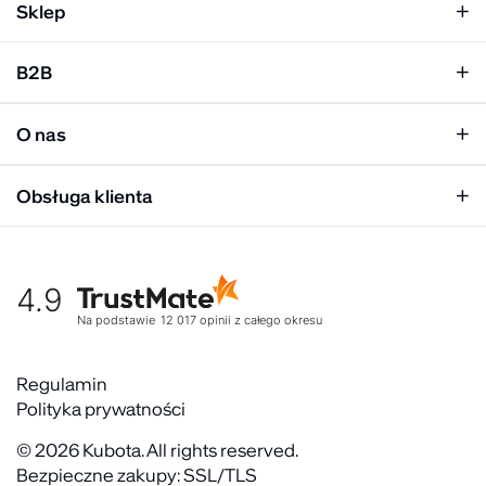
Sklep
Klapki damskie
B2B
Klapki męskie
Kobieta
Personalizacja
Mężczyzna
O nas
Panel hurtowy
Unisex
Relacje inwestorskie
Obsługa klienta
Biuro prasowe
Współpraca
Moje konto
Historia marki
Tabela rozmiarów
Gdzie kupić
4.9
Warunki dostawy
Kultura organizacyjna
Zwroty
Na podstawie
12 017
opinii
z całego okresu
Rekrutujemy
Reklamacje
Zaangażowanie społeczne
Regulaminy akcyjne
Regulamin
Kontakt
Polityka prywatności
FAQ
© 2026 Kubota. All rights reserved.
Bezpieczne zakupy: SSL/TLS