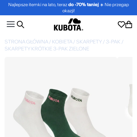
Najlepsze itemki na lato, teraz
do -70% taniej
☀️ Nie przegap
okazji!
STRONA GŁÓWNA
/
KOBIETA
/
SKARPETY
/
3-PAK
/
SKARPETY KRÓTKIE 3-PAK ZIELONE