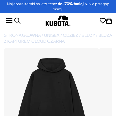
Najlepsze itemki na lato, teraz
do -70% taniej
☀️ Nie przegap
okazji!
STRONA GŁÓWNA
/
UNISEX
/
ODZIEŻ
/
BLUZY
/
BLUZA
Z KAPTUREM CLOUD CZARNA