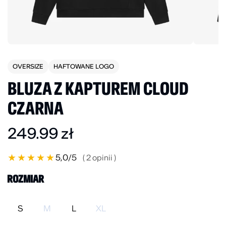
OVERSIZE
HAFTOWANE LOGO
BLUZA Z KAPTUREM CLOUD
CZARNA
249.99
zł
★
★
★
★
★
5,0
/5
( 2 opinii )
ROZMIAR
S
M
L
XL