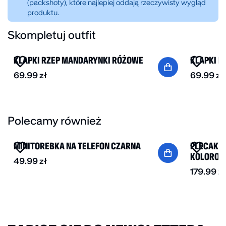
(packshoty), które najlepiej oddają rzeczywisty wygląd
pasuje zarówno do miejskich stylówek, jak i
produktu.
domowego chilloutu. W czerni z minimalistyczną
chmurką staje się uniwersalnym elementem
Skompletuj outfit
NOWOŚĆ
NOWOŚĆ
garderoby, który zostanie z Tobą na lata.
KLAPKI RZEP MANDARYNKI RÓŻOWE
KLAPKI R
69.99
zł
69.99
zł
Polecamy również
NOWOŚĆ
NOWOŚĆ
MINITOREBKA NA TELEFON CZARNA
PLECAK P
KOLOROW
49.99
zł
179.99
zł