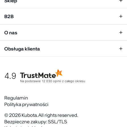
Sklep
Klapki damskie
B2B
Klapki męskie
Kobieta
Personalizacja
Mężczyzna
O nas
Panel hurtowy
Unisex
Relacje inwestorskie
Obsługa klienta
Biuro prasowe
Współpraca
Moje konto
Historia marki
Tabela rozmiarów
Gdzie kupić
4.9
Warunki dostawy
Kultura organizacyjna
Zwroty
Na podstawie
12 030
opinii
z całego okresu
Rekrutujemy
Reklamacje
Zaangażowanie społeczne
Regulaminy akcyjne
Regulamin
Kontakt
Polityka prywatności
FAQ
© 2026 Kubota. All rights reserved.
Bezpieczne zakupy: SSL/TLS