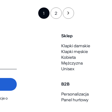
1
2
→
Sklep
Klapki damskie
Klapki męskie
Kobieta
Mężczyzna
Unisex
B2B
Personalizacja
cje o
Panel hurtowy