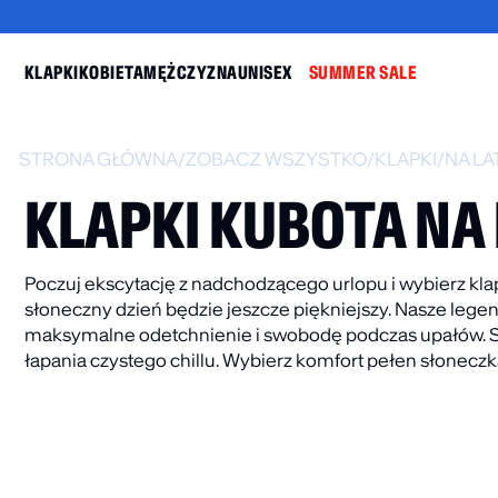
KLAPKI
KOBIETA
MĘŻCZYZNA
UNISEX
SUMMER SALE
STRONA GŁÓWNA
/
ZOBACZ WSZYSTKO
/
KLAPKI
/
NA LA
KLAPKI KUBOTA NA
Poczuj ekscytację z nadchodzącego urlopu i wybierz klap
słoneczny dzień będzie jeszcze piękniejszy. Nasze lege
BESTSELLER
DO -30%
BESTSELLER
maksymalne odetchnienie i swobodę podczas upałów. Są 
łapania czystego chillu. Wybierz komfort pełen słoneczk
-
KLAPKI PLAIN
KLAPKI BASIC
BEŻOWE
CIEMNOZIELO
59.99
zł
–
99.99
zł
89.99
zł
59
NOWOŚĆ
NOWOŚĆ