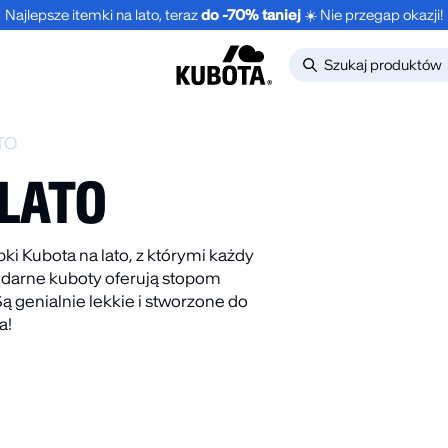
Najlepsze itemki na lato, teraz
do -70% taniej
☀️ Nie przegap okazji!
TO
 LATO
ki Kubota na lato, z którymi każdy
ndarne kuboty oferują stopom
-30%
NOWOŚĆ
NOWO
genialnie lekkie i stworzone do
a!
LONGSLEEVE
1-PAK 
NE
OVERSIZE STREET
POMAR
EDGE GRANATOWY
.99
zł
24.99
UNISEX
149.99
zł
BESTSELLER
NOWOŚĆ