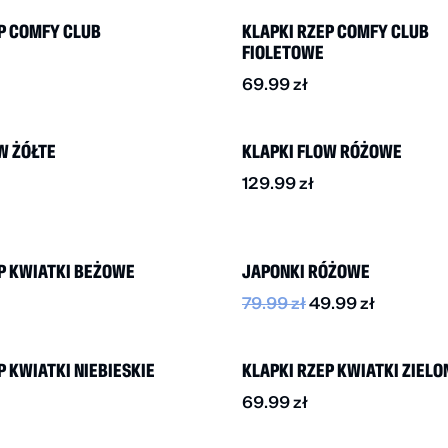
P COMFY CLUB
KLAPKI RZEP COMFY CLUB
FIOLETOWE
69.99
zł
W ŻÓŁTE
KLAPKI FLOW RÓŻOWE
129.99
zł
BESTSELLER
-40%
P KWIATKI BEŻOWE
JAPONKI RÓŻOWE
79.99
zł
49.99
zł
P KWIATKI NIEBIESKIE
KLAPKI RZEP KWIATKI ZIELO
69.99
zł