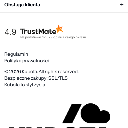
Relacje inwestorskie
Obsługa klienta
Biuro prasowe
Współpraca
Moje konto
Historia marki
Tabela rozmiarów
Gdzie kupić
4.9
Warunki dostawy
Kultura organizacyjna
Zwroty
Na podstawie
12 029
opinii
z całego okresu
Rekrutujemy
Reklamacje
Zaangażowanie społeczne
Regulaminy akcyjne
Regulamin
Kontakt
Polityka prywatności
FAQ
© 2026 Kubota. All rights reserved.
Bezpieczne zakupy: SSL/TLS
Kubota to styl życia.