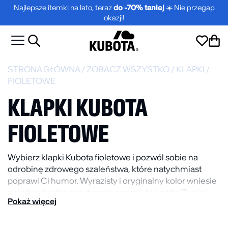
Najlepsze itemki na lato, teraz
do -70% taniej
☀️ Nie przegap
okazji!
STRONA GŁÓWNA
/
ZOBACZ WSZYSTKO
/
KLAPKI
/
FIOLETOWE
KLAPKI KUBOTA
FIOLETOWE
Wybierz klapki Kubota fioletowe i pozwól sobie na
odrobinę zdrowego szaleństwa, które natychmiast
poprawi Ci humor. Wyrazisty i oryginalny kolor wniesie
potężną dawkę pozytywnej energii do każdej Twojej
Pokaż więcej
stylizacji.