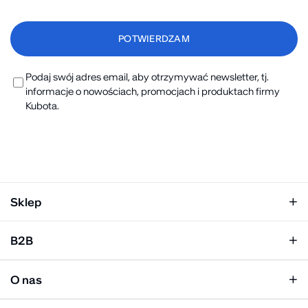
Podaj swój adres email, aby otrzymywać newsletter, tj.
informacje o nowościach, promocjach i produktach firmy
Kubota.
Sklep
Klapki damskie
B2B
Klapki męskie
Kobieta
Personalizacja
Mężczyzna
O nas
Panel hurtowy
Unisex