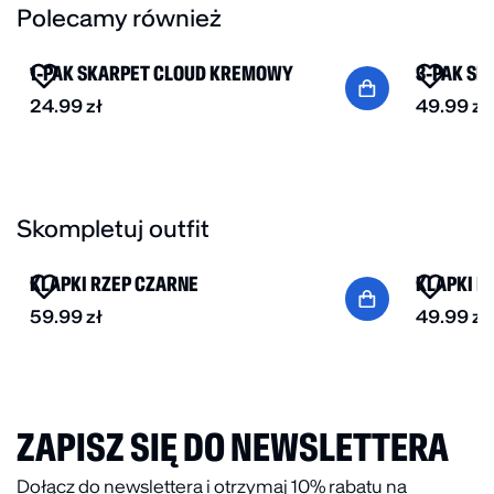
Regulowany pasek pozwala na szybkie i wygodne
Polecamy również
BESTSELLER
dopasowanie czapki do indywidualnych potrzeb.
Comfy-clubową grafikę na czapce zaprojektował
1-PAK SKARPET CLOUD KREMOWY
3-PAK S
specjalnie dla nas artysta
@holiday.works
.
24.99
zł
49.99
zł
Skompletuj outfit
BESTSELLER
KLAPKI RZEP CZARNE
KLAPKI R
59.99
zł
49.99
zł
ZAPISZ SIĘ DO NEWSLETTERA
Dołącz do newslettera i otrzymaj 10% rabatu na