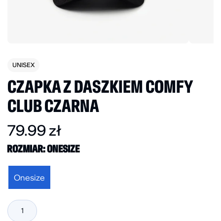
UNISEX
CZAPKA Z DASZKIEM COMFY
CLUB CZARNA
79.99
zł
ROZMIAR
: ONESIZE
Onesize
ilość
Czapka