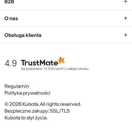
B2B
Klapki męskie
Kobieta
Personalizacja
Mężczyzna
O nas
Panel hurtowy
Unisex
Relacje inwestorskie
Obsługa klienta
Biuro prasowe
Współpraca
Moje konto
Historia marki
Tabela rozmiarów
Gdzie kupić
4.9
Warunki dostawy
Kultura organizacyjna
Zwroty
Na podstawie
12 029
opinii
z całego okresu
Rekrutujemy
Reklamacje
Zaangażowanie społeczne
Regulaminy akcyjne
Regulamin
Kontakt
Polityka prywatności
FAQ
© 2026 Kubota. All rights reserved.
Bezpieczne zakupy: SSL/TLS
Kubota to styl życia.