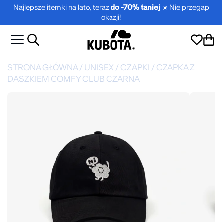
Najlepsze itemki na lato, teraz
do -70% taniej
☀️ Nie przegap
okazji!
STRONA GŁÓWNA
/
UNISEX
/
CZAPKI
/
CZAPKA Z
DASZKIEM COMFY CLUB CZARNA