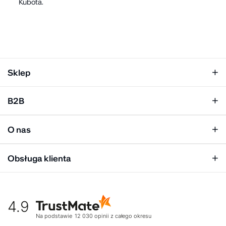
Kubota.
Sklep
Klapki damskie
B2B
Klapki męskie
Kobieta
Personalizacja
Mężczyzna
O nas
Panel hurtowy
Unisex
Relacje inwestorskie
Obsługa klienta
Biuro prasowe
Współpraca
Moje konto
Historia marki
Tabela rozmiarów
Gdzie kupić
4.9
Warunki dostawy
Kultura organizacyjna
Zwroty
Na podstawie
12 030
opinii
z całego okresu
Rekrutujemy