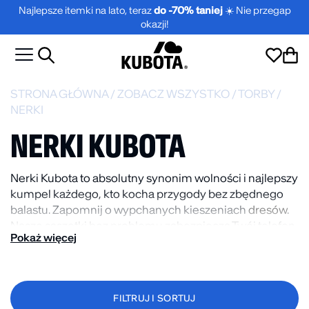
Najlepsze itemki na lato, teraz
do -70% taniej
☀️ Nie przegap
okazji!
STRONA GŁÓWNA
/
ZOBACZ WSZYSTKO
/
TORBY
/
NERKI
NERKI KUBOTA
Nerki Kubota to absolutny synonim wolności i najlepszy
kumpel każdego, kto kocha przygody bez zbędnego
balastu. Zapomnij o wypchanych kieszeniach
dresów
.
Nasze saszetki bez problemu zabezpieczą Twój telefon,
Pokaż więcej
portfel i klucze. Regulowany pasek i solidna klamra
dopasują się do Twojego rytmu dnia. Wybierz swój
kolor i poczuj wygodę!
FILTRUJ I SORTUJ