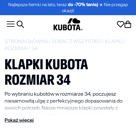
Najlepsze itemki na lato, teraz
do -70% taniej
☀️ Nie przegap
okazji!
STRONA GŁÓWNA
/
ZOBACZ WSZYSTKO
/
KLAPKI
/
ROZMIAR
/
34
KLAPKI KUBOTA
ROZMIAR 34
Po wybraniu kubotów w rozmiarze 34, poczujesz
niesamowitą ulgę z perfekcyjnego dopasowania do
swoich potrzeb. Nasze mniejsze klapki powstały z
myślą o drobnych stopach, które również zasługują na
Pokaż więcej
legendarny komfort każdego dnia. Zafunduj sobie
upragnioną swobodę.