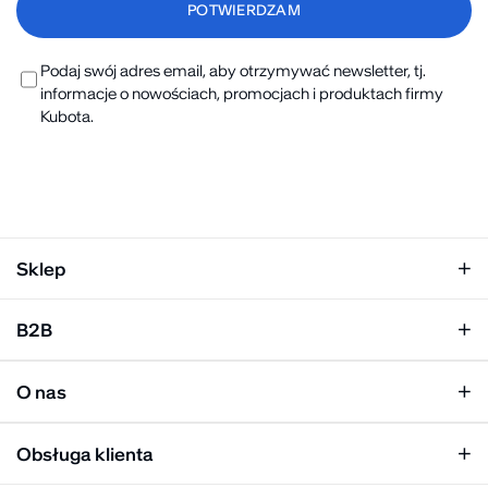
Podaj swój adres email, aby otrzymywać newsletter, tj.
informacje o nowościach, promocjach i produktach firmy
Kubota.
Sklep
Klapki damskie
B2B
Klapki męskie
Kobieta
Personalizacja
Mężczyzna
O nas
Panel hurtowy
Unisex
Relacje inwestorskie
Obsługa klienta
Biuro prasowe