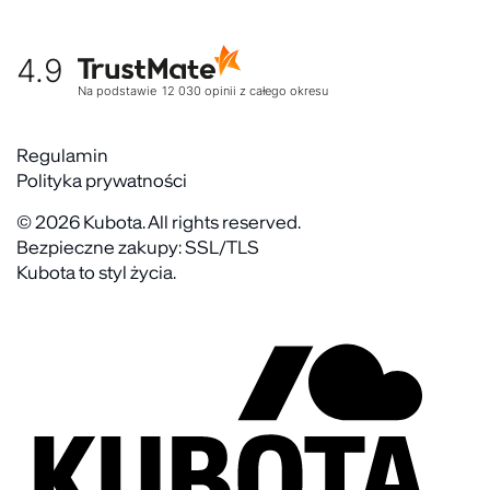
Współpraca
Moje konto
Historia marki
Tabela rozmiarów
Gdzie kupić
4.9
Warunki dostawy
Kultura organizacyjna
Zwroty
Na podstawie
12 030
opinii
z całego okresu
Rekrutujemy
Reklamacje
Zaangażowanie społeczne
Regulaminy akcyjne
Regulamin
Kontakt
Polityka prywatności
FAQ
© 2026 Kubota. All rights reserved.
Bezpieczne zakupy: SSL/TLS
Kubota to styl życia.