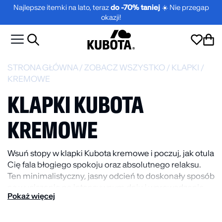
Najlepsze itemki na lato, teraz
do -70% taniej
☀️ Nie przegap
okazji!
STRONA GŁÓWNA
/
ZOBACZ WSZYSTKO
/
KLAPKI
/
KREMOWE
KLAPKI KUBOTA
KREMOWE
Wsuń stopy w klapki Kubota kremowe i poczuj, jak otula
Cię fala błogiego spokoju oraz absolutnego relaksu.
Ten minimalistyczny, jasny odcień to doskonały sposób
na wyciszenie po intensywnym dniu i wprowadzenie
Pokaż więcej
przytulnego klimatu do Twojego domu. Kremowe
kuboty zagwarantują legendarną miękkość w każdej
sytuacji.