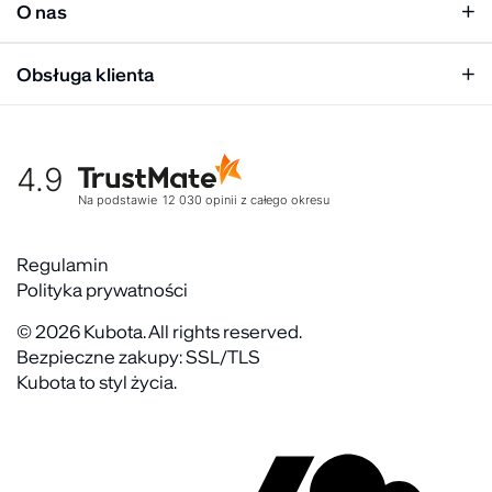
Mężczyzna
O nas
Panel hurtowy
Unisex
Relacje inwestorskie
Obsługa klienta
Biuro prasowe
Współpraca
Moje konto
Historia marki
Tabela rozmiarów
Gdzie kupić
4.9
Warunki dostawy
Kultura organizacyjna
Zwroty
Na podstawie
12 030
opinii
z całego okresu
Rekrutujemy
Reklamacje
Zaangażowanie społeczne
Regulaminy akcyjne
Regulamin
Kontakt
Polityka prywatności
FAQ
© 2026 Kubota. All rights reserved.
Bezpieczne zakupy: SSL/TLS
Kubota to styl życia.