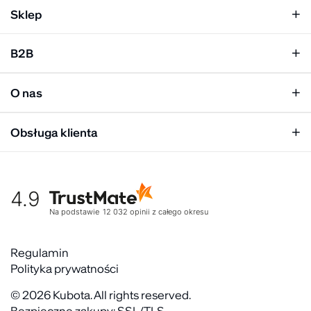
Sklep
Klapki damskie
B2B
Klapki męskie
Kobieta
Personalizacja
Mężczyzna
O nas
Panel hurtowy
Unisex
Relacje inwestorskie
Obsługa klienta
Biuro prasowe
Współpraca
Moje konto
Historia marki
Tabela rozmiarów
Gdzie kupić
4.9
Warunki dostawy
Kultura organizacyjna
Zwroty
Na podstawie
12 032
opinii
z całego okresu
Rekrutujemy
Reklamacje
Zaangażowanie społeczne
Regulaminy akcyjne
Regulamin
Kontakt
Polityka prywatności
FAQ
© 2026 Kubota. All rights reserved.