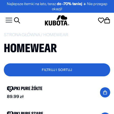
Najlepsze itemki na lato, teraz
do -70% taniej
☀️ Nie przegap
okazji!
STRONA GŁÓWNA
/
HOMEWEAR
HOMEWEAR
FILTRUJ I SORTUJ
NOWOŚĆ
KLAPKI PURE ŻÓŁTE
89.99
zł
NOWOŚĆ
KLAPKI PURE SZARE