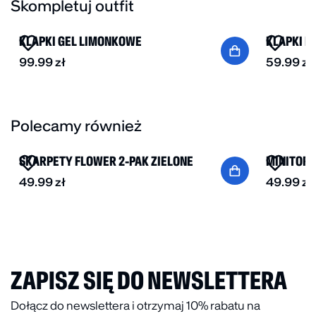
retro vibem, ale… wcale nie zgrzybiały. Gdyby cały
Skompletuj outfit
NOWOŚĆ
świat był tak zbalansowany, wszystko byłoby idealnie.
KLAPKI GEL LIMONKOWE
KLAPKI R
99.99
zł
59.99
zł
Polecamy również
NOWOŚĆ
NOWOŚĆ
SKARPETY FLOWER 2-PAK ZIELONE
MINITORE
49.99
zł
49.99
zł
ZAPISZ SIĘ DO NEWSLETTERA
Dołącz do newslettera i otrzymaj 10% rabatu na