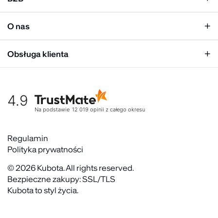
Klapki męskie
Kobieta
Personalizacja
Mężczyzna
O nas
Panel hurtowy
Unisex
Relacje inwestorskie
Obsługa klienta
Biuro prasowe
Współpraca
Moje konto
Historia marki
Tabela rozmiarów
Gdzie kupić
4.9
Warunki dostawy
Kultura organizacyjna
Zwroty
Na podstawie
12 019
opinii
z całego okresu
Rekrutujemy
Reklamacje
Zaangażowanie społeczne
Regulaminy akcyjne
Regulamin
Kontakt
Polityka prywatności
FAQ
© 2026 Kubota. All rights reserved.
Bezpieczne zakupy: SSL/TLS
Kubota to styl życia.