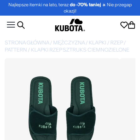
Najlepsze itemki na lato, teraz
do -70% taniej
☀️ Nie przegap
okazji!
STRONA GŁÓWNA
/
MĘŻCZYZNA
/
KLAPKI
/
RZEP
/
PATTERN
/
KLAPKI RZEP SZTRUKS CIEMNOZIELONE