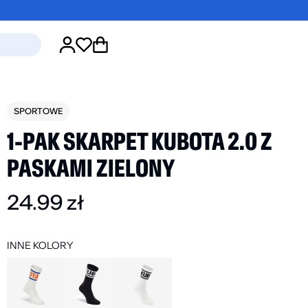
SPORTOWE
1-PAK SKARPET KUBOTA 2.0 Z
PASKAMI ZIELONY
ŚĆ
NOWOŚĆ
24.99
zł
EEVE
1-PAK SKARPET EASY
1
ZE STREET
POMARAŃCZOWY
K
INNE KOLORY
GRANATOWY
24.99
zł
2
9
zł