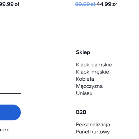
99.99
zł
89.99
zł
44.99
zł
Sklep
Klapki damskie
Klapki męskie
Kobieta
Mężczyzna
Unisex
B2B
Personalizacja
cje o
Panel hurtowy