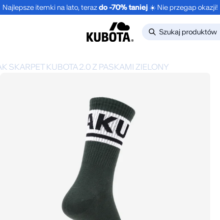
Najlepsze itemki na lato, teraz
do -70% taniej
☀️ Nie przegap okazji!
AK SKARPET KUBOTA 2.0 Z PASKAMI ZIELONY
DO -30%
BESTSELLER
-30%
NOWO
KLAPKI BASIC
LONGSL
CIEMNOZIELONE
OVERSI
EDGE 
9.99
zł
89.99
zł
59.99
zł
UNISEX
149.9