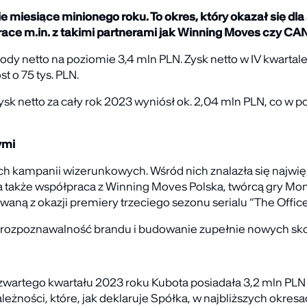
 miesiące minionego roku. To okres, który okazał się dl
ace m.in. z takimi partnerami jak Winning Moves czy CA
y netto na poziomie 3,4 mln PLN. Zysk netto w IV kwartale 
 o 75 tys. PLN.
Zysk netto za cały rok 2023 wyniósł ok. 2,04 mln PLN, co w
ymi
ych kampanii wizerunkowych. Wśród nich znalazła się najwi
a także współpraca z Winning Moves Polska, twórcą gry Mono
owaną z okazji premiery trzeciego sezonu serialu “The Office
rozpoznawalność brandu i budowanie zupełnie nowych sko
czwartego kwartału 2023 roku Kubota posiadała 3,2 mln PLN
żności, które, jak deklaruje Spółka, w najbliższych okres