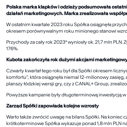
Polska marka klapków i odzieży podsumowała ostatnie
działań marketingowych. Marka zrealizowała współpr
W ostatnim kwartale 2023 roku Spółka osiągnęła przychod
okresem porównywalnym roku minionego stanowi wzrost
Przychody za cały rok 2023* wyniosły ok. 21,7 mln PLN. 
176%.
Kubota zakończyła rok dużymi akcjami marketingow
Czwarty kwartał tego roku był dla Spółki okresem liczn
komfortu”, która osiągnęła niemal 12-milionowy zasięg, 
planszy łódzkiej wersji gry, czy z CANAL+ Group, zrealiz
Powyższe kampanie były długoterminową inwestycją w 
Zarząd Spółki zapowiada kolejne wzrosty
Warto także zwrócić uwagę na bilans Spółki. Na koniec 
krótkoterminowe Spółka wykazuje ponad 1,8 mln PLN nale