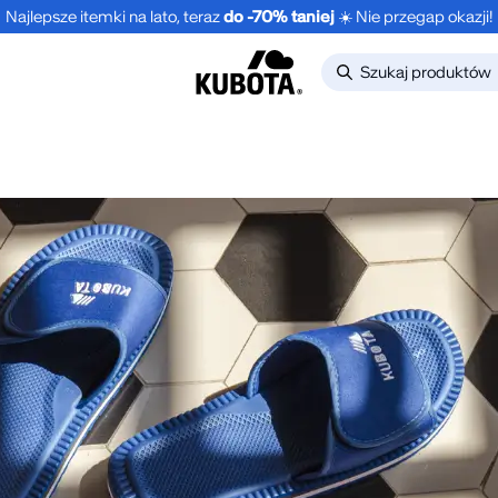
Najlepsze itemki na lato, teraz
do -70% taniej
☀️ Nie przegap okazji!
-30%
NOWOŚĆ
NOWO
LONGSLEEVE
1-PAK 
NE
OVERSIZE STREET
POMAR
EDGE GRANATOWY
.99
zł
24.99
UNISEX
149.99
zł