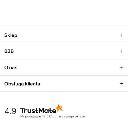
Sklep
Klapki damskie
B2B
Klapki męskie
Kobieta
Personalizacja
Mężczyzna
O nas
Panel hurtowy
Unisex
Relacje inwestorskie
Obsługa klienta
Biuro prasowe
Współpraca
Moje konto
Historia marki
Tabela rozmiarów
Gdzie kupić
4.9
Warunki dostawy
Kultura organizacyjna
Zwroty
Na podstawie
12 017
opinii
z całego okresu
Rekrutujemy
Reklamacje
Zaangażowanie społeczne