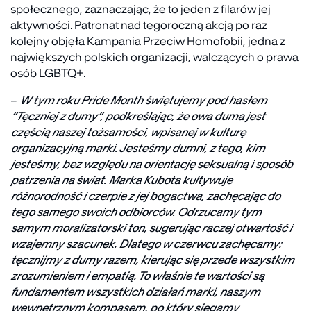
społecznego, zaznaczając, że to jeden z filarów jej
aktywności. Patronat nad tegoroczną akcją po raz
kolejny objęła Kampania Przeciw Homofobii, jedna z
największych polskich organizacji, walczących o prawa
osób LGBTQ+.
–
W tym roku Pride Month świętujemy pod hasłem
“Tęczniej z dumy”, podkreślając, że owa duma jest
częścią naszej tożsamości, wpisanej w kulturę
organizacyjną marki. Jesteśmy dumni, z tego, kim
jesteśmy, bez względu na orientację seksualną i sposób
patrzenia na świat. Marka Kubota kultywuje
różnorodność i czerpie z jej bogactwa, zachęcając do
tego samego swoich odbiorców. Odrzucamy tym
samym moralizatorski ton, sugerując raczej otwartość i
wzajemny szacunek. Dlatego w czerwcu zachęcamy:
tęcznijmy z dumy razem, kierując się przede wszystkim
zrozumieniem i empatią. To właśnie te wartości są
fundamentem wszystkich działań marki, naszym
wewnętrznym kompasem, po który sięgamy