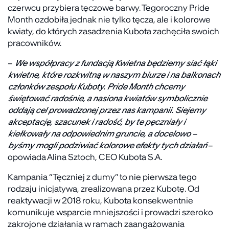
czerwcu przybiera tęczowe barwy. Tegoroczny Pride
Month ozdobiła jednak nie tylko tęcza, ale i kolorowe
kwiaty, do których zasadzenia Kubota zachęciła swoich
pracowników.
–
We współpracy z fundacją Kwietna będziemy siać łąki
kwietne, które rozkwitną w naszym biurze i na balkonach
członków zespołu Kuboty. Pride Month chcemy
świętować radośnie, a nasiona kwiatów symbolicznie
oddają cel prowadzonej przez nas kampanii. Siejemy
akceptację, szacunek i radość, by te pęczniały i
kiełkowały na odpowiednim gruncie, a docelowo –
byśmy mogli podziwiać kolorowe efekty tych działań
–
opowiada Alina Sztoch, CEO Kubota S.A.
Kampania “Tęczniej z dumy” to nie pierwsza tego
rodzaju inicjatywa, zrealizowana przez Kubotę. Od
reaktywacji w 2018 roku, Kubota konsekwentnie
komunikuje wsparcie mniejszości i prowadzi szeroko
zakrojone działania w ramach zaangażowania