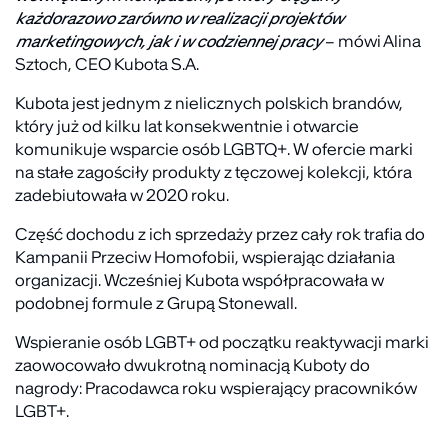
każdorazowo zarówno w realizacji projektów
marketingowych, jak i w codziennej pracy
– mówi Alina
Sztoch, CEO Kubota S.A.
Kubota jest jednym z nielicznych polskich brandów,
który już od kilku lat konsekwentnie i otwarcie
komunikuje wsparcie osób LGBTQ+. W ofercie marki
na stałe zagościły produkty z tęczowej kolekcji, która
zadebiutowała w 2020 roku.
Część dochodu z ich sprzedaży przez cały rok trafia do
Kampanii Przeciw Homofobii, wspierając działania
organizacji. Wcześniej Kubota współpracowała w
podobnej formule z Grupą Stonewall.
Wspieranie osób LGBT+ od początku reaktywacji marki
zaowocowało dwukrotną nominacją Kuboty do
nagrody: Pracodawca roku wspierający pracowników
LGBT+.