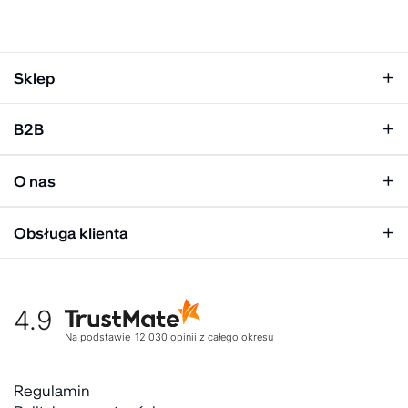
Sklep
Klapki damskie
B2B
Klapki męskie
Kobieta
Personalizacja
Mężczyzna
O nas
Panel hurtowy
Unisex
Relacje inwestorskie
Obsługa klienta
Biuro prasowe
Współpraca
Moje konto
Historia marki
Tabela rozmiarów
Gdzie kupić
4.9
Warunki dostawy
Kultura organizacyjna
Zwroty
Na podstawie
12 030
opinii
z całego okresu
Rekrutujemy
Reklamacje
Zaangażowanie społeczne
Regulaminy akcyjne
Regulamin
Kontakt