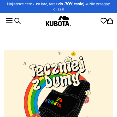
Najlepsze itemki na lato, teraz
do -70% taniej
☀️ Nie przegap
okazji!