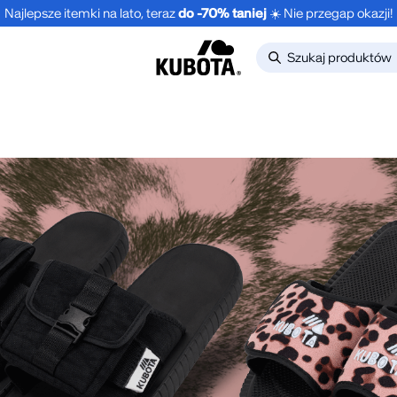
Najlepsze itemki na lato, teraz
do -70% taniej
☀️ Nie przegap okazji!
-30%
NOWOŚĆ
NOWO
LONGSLEEVE
1-PAK 
NE
OVERSIZE STREET
POMAR
EDGE GRANATOWY
.99
zł
24.99
UNISEX
149.99
zł