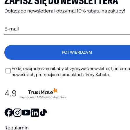
ZAPISZ SIĘ DO NEWSLETTERA
Dołącz do newslettera i otrzymaj 10% rabatu na zakupy!
Podaj swój adres email, aby otrzymywać newsletter, tj. informa
nowościach, promocjach i produktach firmy Kubota.
4.9
Na podstawie
12 030
opinii
z całego okresu
Regulamin