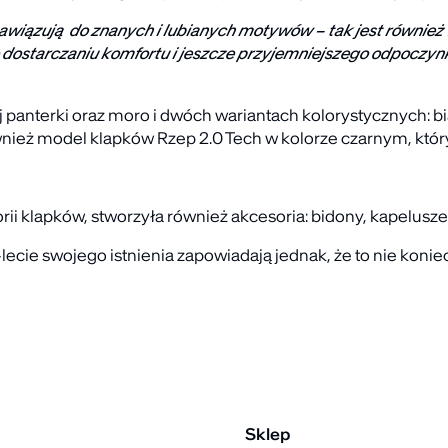
nawiązują do znanych i lubianych motywów – tak jest również
o dostarczaniu komfortu i jeszcze przyjemniejszego odpoczy
anterki oraz moro i dwóch wariantach kolorystycznych: bia
nież model klapków Rzep 2.0 Tech w kolorze czarnym, który
 klapków, stworzyła również akcesoria: bidony, kapelusze, 
ecie swojego istnienia zapowiadają jednak, że to nie koniec
Sklep