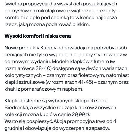
świetna propozycja dla wszystkich poszukujących
pomysłów na mikołajkowe i świąteczne prezenty –
komfort i ciepło pod choinką to w końcu najlepsza
rzecz, jaką można podarować bliskim.
Wysoki komfort i niska cena
Nowe produkty Kuboty odpowiadają na potrzeby osób
ceniących nie tylko wygodę, ale i dobry styl, również w
domowym wydaniu. Modele klapków z futrem (w
rozmiarówce 38-40) dostępne są w dwóch wariantach
kolorystycznych – czarnym oraz fioletowym, natomiast
klapki sztruksowe (w rozmiarach 41-45) – czarnym oraz
khaki z pomarańczowym napisem.
Klapki dostępne są wybranych sklepach sieci
Biedronka, a wszystkie rodzaje klapków z nowych
kolekcji można kupić w cenie 29,99 zł.
Warto się pospieszyć. Akcja promocyjna trwa od 4
grudnia i obowiązuje do wyczerpania zapasów.