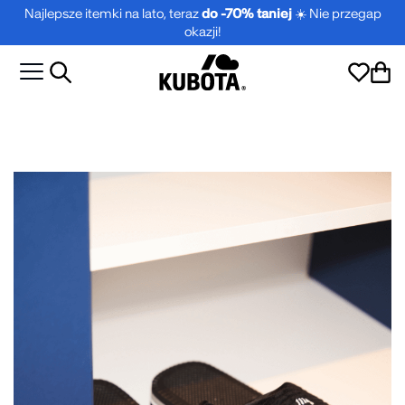
Najlepsze itemki na lato, teraz
do -70% taniej
☀️ Nie przegap
okazji!