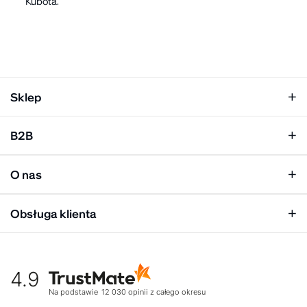
Kubota.
Sklep
Klapki damskie
B2B
Klapki męskie
Kobieta
Personalizacja
Mężczyzna
O nas
Panel hurtowy
Unisex
Relacje inwestorskie
Obsługa klienta
Biuro prasowe
Współpraca
Moje konto
Historia marki
Tabela rozmiarów
Gdzie kupić
4.9
Warunki dostawy
Kultura organizacyjna
Zwroty
Na podstawie
12 030
opinii
z całego okresu
Rekrutujemy
Reklamacje