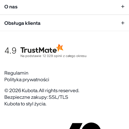
Personalizacja
Mężczyzna
O nas
Panel hurtowy
Unisex
Relacje inwestorskie
Obsługa klienta
Biuro prasowe
Współpraca
Moje konto
Historia marki
Tabela rozmiarów
Gdzie kupić
4.9
Warunki dostawy
Kultura organizacyjna
Zwroty
Na podstawie
12 029
opinii
z całego okresu
Rekrutujemy
Reklamacje
Zaangażowanie społeczne
Regulaminy akcyjne
Regulamin
Kontakt
Polityka prywatności
FAQ
© 2026 Kubota. All rights reserved.
Bezpieczne zakupy: SSL/TLS
Kubota to styl życia.