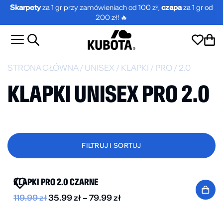
Skarpety
za 1 gr przy zamówieniach od 100 zł,
czapa
za 1 gr od
200 zł! 🔥
STRONA GŁÓWNA
/
UNISEX
/
KLAPKI
/
PRO
/
2.0
KLAPKI UNISEX PRO 2.0
FILTRUJ I SORTUJ
BESTSELLER
DO -70%
KLAPKI PRO 2.0 CZARNE
119.99
zł
35.99
zł
–
79.99
zł
BESTSELLER
DO -50%