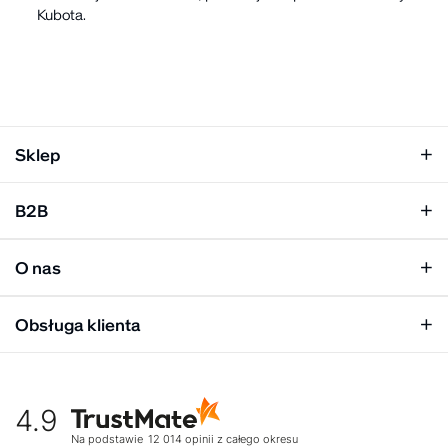
Kubota.
Sklep
Klapki damskie
B2B
Klapki męskie
Kobieta
Personalizacja
Mężczyzna
O nas
Panel hurtowy
Unisex
Relacje inwestorskie
Obsługa klienta
Biuro prasowe
Współpraca
Moje konto
Historia marki
Tabela rozmiarów
Nasz zespół
4.9
Warunki dostawy
Kultura organizacyjna
Zwroty
Na podstawie
12 014
opinii
z całego okresu