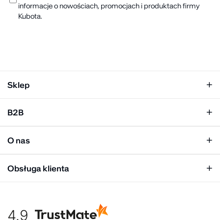
informacje o nowościach, promocjach i produktach firmy
Kubota.
Sklep
Klapki damskie
B2B
Klapki męskie
Kobieta
Personalizacja
Mężczyzna
O nas
Panel hurtowy
Unisex
Relacje inwestorskie
Obsługa klienta
Biuro prasowe
Współpraca
Moje konto
Historia marki
Tabela rozmiarów
Gdzie kupić
4.9
Warunki dostawy
Kultura organizacyjna