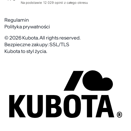
Zwroty
Na podstawie
12 029
opinii
z całego okresu
Rekrutujemy
Reklamacje
Zaangażowanie społeczne
Regulaminy akcyjne
Regulamin
Kontakt
Polityka prywatności
FAQ
© 2026 Kubota. All rights reserved.
Bezpieczne zakupy: SSL/TLS
Kubota to styl życia.