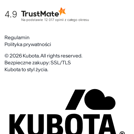
Historia marki
Tabela rozmiarów
Gdzie kupić
4.9
Warunki dostawy
Kultura organizacyjna
Zwroty
Na podstawie
12 017
opinii
z całego okresu
Rekrutujemy
Reklamacje
Zaangażowanie społeczne
Regulaminy akcyjne
Regulamin
Kontakt
Polityka prywatności
FAQ
© 2026 Kubota. All rights reserved.
Bezpieczne zakupy: SSL/TLS
Kubota to styl życia.