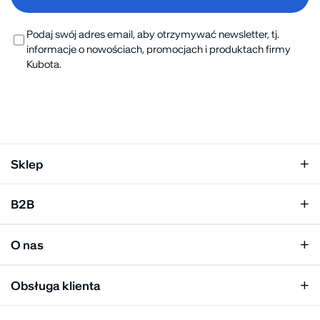
Podaj swój adres email, aby otrzymywać newsletter, tj.
informacje o nowościach, promocjach i produktach firmy
Kubota.
Sklep
Klapki damskie
B2B
Klapki męskie
Kobieta
Personalizacja
Mężczyzna
O nas
Panel hurtowy
Unisex
Relacje inwestorskie
Obsługa klienta
Biuro prasowe
Współpraca
Moje konto