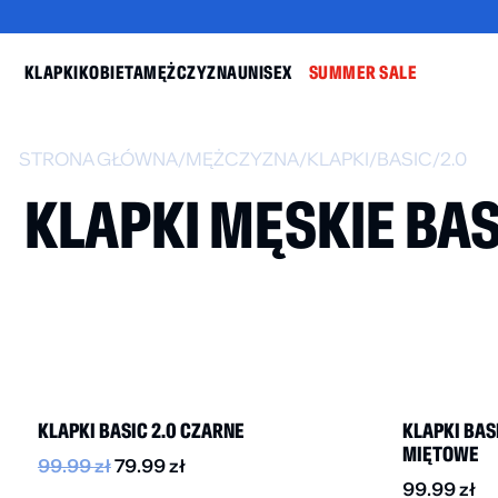
KLAPKI
KOBIETA
MĘŻCZYZNA
UNISEX
SUMMER SALE
STRONA GŁÓWNA
/
MĘŻCZYZNA
/
KLAPKI
/
BASIC
/
2.0
KLAPKI MĘSKIE BAS
BESTSELLER
DO -30%
BESTSELLER
-
KLAPKI PLAIN
KLAPKI BASIC
BESTSELLER
-20%
BEŻOWE
CIEMNOZIELO
59.99
zł
–
99.99
zł
89.99
zł
59
KLAPKI BASIC 2.0 CZARNE
KLAPKI BASI
MIĘTOWE
99.99
zł
79.99
zł
99.99
zł