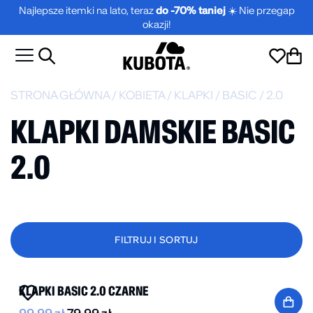
Najlepsze itemki na lato, teraz
do -70% taniej
☀️ Nie przegap
okazji!
STRONA GŁÓWNA
/
KOBIETA
/
KLAPKI
/
BASIC
/
2.0
KLAPKI DAMSKIE BASIC
2.0
FILTRUJ I SORTUJ
BESTSELLER
-20%
KLAPKI BASIC 2.0 CZARNE