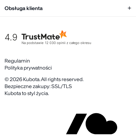
Relacje inwestorskie
Obsługa klienta
Biuro prasowe
Współpraca
Moje konto
Historia marki
Tabela rozmiarów
Gdzie kupić
4.9
Warunki dostawy
Kultura organizacyjna
Zwroty
Na podstawie
12 030
opinii
z całego okresu
Rekrutujemy
Reklamacje
Zaangażowanie społeczne
Regulaminy akcyjne
Regulamin
Kontakt
Polityka prywatności
FAQ
© 2026 Kubota. All rights reserved.
Bezpieczne zakupy: SSL/TLS
Kubota to styl życia.