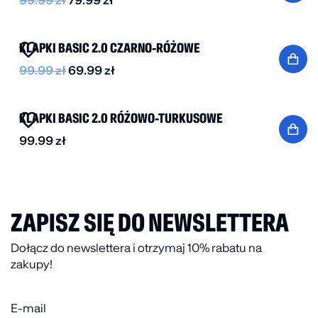
99.99
zł
79.99
zł
-30%
KLAPKI BASIC 2.0 CZARNO-RÓŻOWE
99.99
zł
69.99
zł
KLAPKI BASIC 2.0 RÓŻOWO-TURKUSOWE
99.99
zł
ZAPISZ SIĘ DO NEWSLETTERA
Dołącz do newslettera i otrzymaj 10% rabatu na
zakupy!