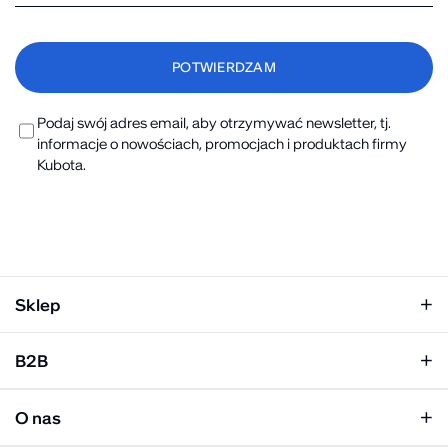
Podaj swój adres email, aby otrzymywać newsletter, tj.
informacje o nowościach, promocjach i produktach firmy
Kubota.
Sklep
Klapki damskie
B2B
Klapki męskie
Kobieta
Personalizacja
Mężczyzna
O nas
Panel hurtowy
Unisex