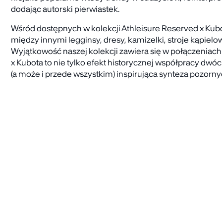
dodając autorski pierwiastek.
Wśród dostępnych w kolekcji Athleisure Reserved x Kubo
między innymi legginsy, dresy, kamizelki, stroje kąpielowe
Wyjątkowość naszej kolekcji zawiera się w połączeniach.
x Kubota to nie tylko efekt historycznej współpracy dwóc
(a może i przede wszystkim) inspirująca synteza pozorn