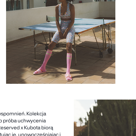
a wspomnień. Kolekcja
 to próba uchwycenia
eserved x Kubota biorą
ując je, unowocześniając i