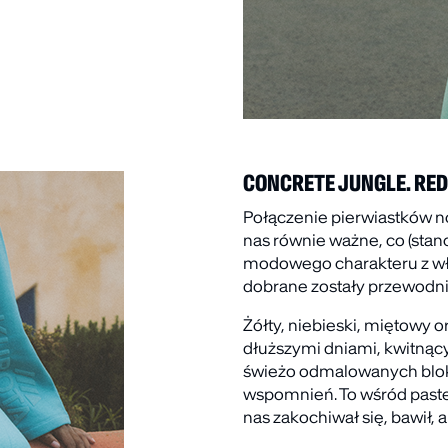
CONCRETE JUNGLE. RED
Połączenie pierwiastków n
nas równie ważne, co (stan
modowego charakteru z wł
dobrane zostały przewodnie
Żółty, niebieski, miętowy 
dłuższymi dniami, kwitnąc
świeżo odmalowanych blok
wspomnień. To wśród past
nas zakochiwał się, bawił, a