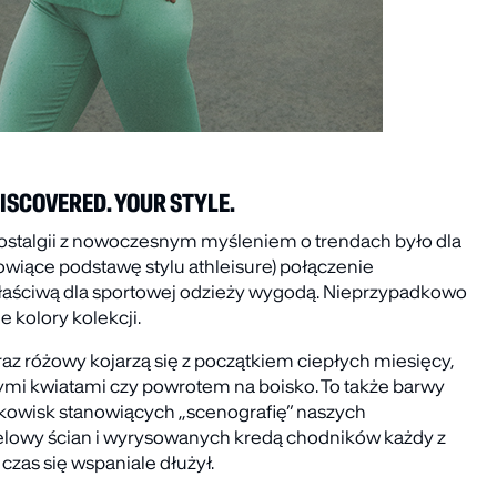
ISCOVERED. YOUR STYLE.
ostalgii z nowoczesnym myśleniem o trendach było dla
owiące podstawę stylu athleisure) połączenie
aściwą dla sportowej odzieży wygodą. Nieprzypadkowo
 kolory kolekcji.
oraz różowy kojarzą się z początkiem ciepłych miesięcy,
ymi kwiatami czy powrotem na boisko. To także barwy
owisk stanowiących „scenografię” naszych
elowy ścian i wyrysowanych kredą chodników każdy z
 czas się wspaniale dłużył.