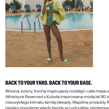
BACK TO YOUR YARD. BACK TO YOUR BASE.
Wiosna, kolory, trochę inspirującej nostalgii i cała mas
Athleisure Reserved x Kubota inspirowana modą lat 90.
niezwykłego klimatu tamtej dekady. Wspólne produkty R
niejako popularne wtedy trendy w cudzysłów, reinterpret