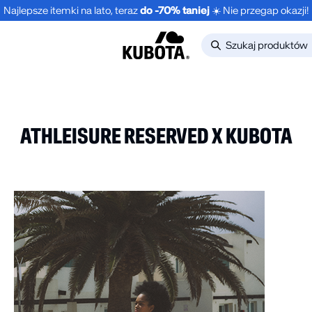
Najlepsze itemki na lato, teraz
do -70% taniej
☀️ Nie przegap okazji!
ATHLEISURE RESERVED X KUBOTA
-30%
NOWOŚĆ
NOWO
LONGSLEEVE
1-PAK 
NE
OVERSIZE STREET
POMAR
EDGE GRANATOWY
.99
zł
24.99
UNISEX
149.99
zł